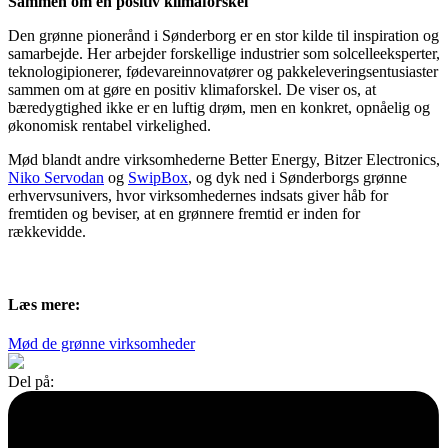
Sammen om en positiv klimaforskel
Den grønne pionerånd i Sønderborg er en stor kilde til inspiration og
samarbejde. Her arbejder forskellige industrier som solcelleeksperter,
teknologipionerer, fødevareinnovatører og pakkeleveringsentusiaster
sammen om at gøre en positiv klimaforskel. De viser os, at
bæredygtighed ikke er en luftig drøm, men en konkret, opnåelig og
økonomisk rentabel virkelighed.
Mød blandt andre virksomhederne Better Energy, Bitzer Electronics,
Niko Servodan
og
SwipBox
, og dyk ned i Sønderborgs grønne
erhvervsunivers, hvor virksomhedernes indsats giver håb for
fremtiden og beviser, at en grønnere fremtid er inden for
rækkevidde.
Læs mere:
Mød de grønne virksomheder
Del på: