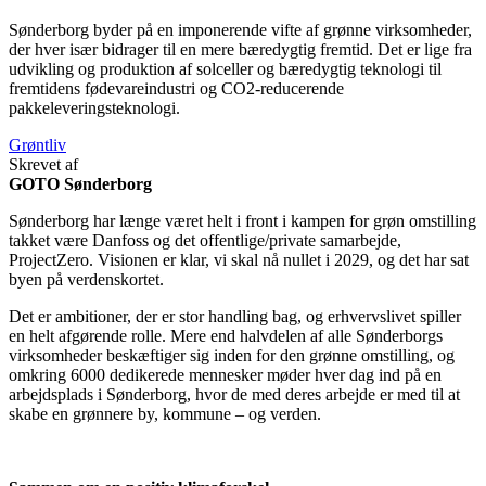
Sønderborg
byder på
en imponerende vifte af grønne virksomheder,
der hver især bidrager til en mere bæredygtig fremtid.
Det er lige fra
udvikling og produktion af
solceller og bæredygtig teknologi til
fremtidens
fødevareindustri
og
CO2-reducerende
pakkeleveringsteknologi
.
Grøntliv
Skrevet af
GOTO Sønderborg
Sønderborg har længe været helt i front i kampen for grøn omstilling
takket være Danfoss og det offentlige/private samarbejde,
ProjectZero. Visionen er klar, vi skal nå nullet i 2029, og det har sat
byen på verdenskortet.
Det er ambitioner, der er stor handling bag, og erhvervslivet spiller
en helt afgørende rolle. Mere end halvdelen af alle Sønderborgs
virksomheder beskæftiger sig inden for den grønne omstilling, og
omkring 6000 dedikerede mennesker møder hver dag ind på en
arbejdsplads i Sønderborg, hvor de med deres arbejde er med til at
skabe en grønnere by, kommune – og verden.