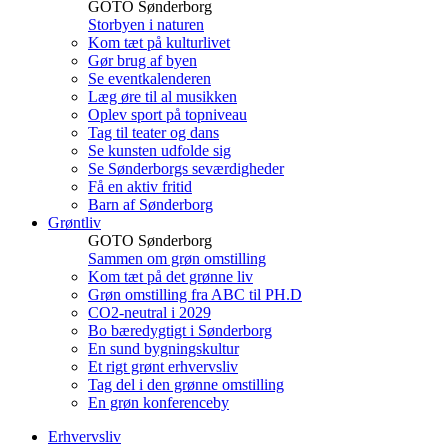
GOTO Sønderborg
Storbyen i naturen
Kom tæt på kulturlivet
Gør brug af byen
Se eventkalenderen
Læg øre til al musikken
Oplev sport på topniveau
Tag til teater og dans
Se kunsten udfolde sig
Se Sønderborgs seværdigheder
Få en aktiv fritid
Barn af Sønderborg
Grøntliv
GOTO Sønderborg
Sammen om grøn omstilling
Kom tæt på det grønne liv
Grøn omstilling fra ABC til PH.D
CO2-neutral i 2029
Bo bæredygtigt i Sønderborg
En sund bygningskultur
Et rigt grønt erhvervsliv
Tag del i den grønne omstilling
En grøn konferenceby
Erhvervsliv