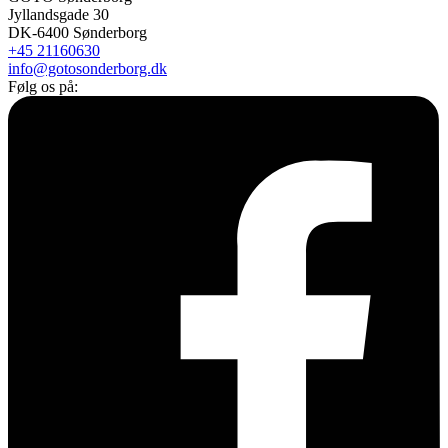
Jyllandsgade 30
DK-6400 Sønderborg
+45 21160630
info@gotosonderborg.dk
Følg os på: