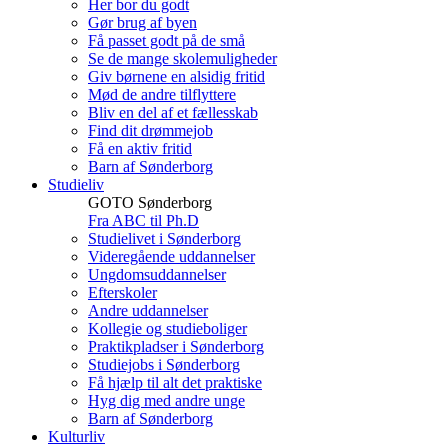
Her bor du godt
Gør brug af byen
Få passet godt på de små
Se de mange skolemuligheder
Giv børnene en alsidig fritid
Mød de andre tilflyttere
Bliv en del af et fællesskab
Find dit drømmejob
Få en aktiv fritid
Barn af Sønderborg
Studieliv
GOTO Sønderborg
Fra ABC til Ph.D
Studielivet i Sønderborg
Videregående uddannelser
Ungdomsuddannelser
Efterskoler
Andre uddannelser
Kollegie og studieboliger
Praktikpladser i Sønderborg
Studiejobs i Sønderborg
Få hjælp til alt det praktiske
Hyg dig med andre unge
Barn af Sønderborg
Kulturliv