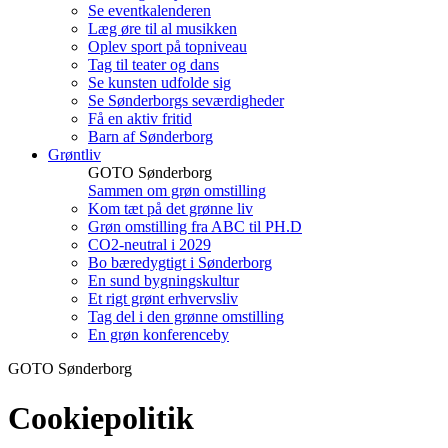
Se eventkalenderen
Læg øre til al musikken
Oplev sport på topniveau
Tag til teater og dans
Se kunsten udfolde sig
Se Sønderborgs seværdigheder
Få en aktiv fritid
Barn af Sønderborg
Grøntliv
GOTO Sønderborg
Sammen om grøn omstilling
Kom tæt på det grønne liv
Grøn omstilling fra ABC til PH.D
CO2-neutral i 2029
Bo bæredygtigt i Sønderborg
En sund bygningskultur
Et rigt grønt erhvervsliv
Tag del i den grønne omstilling
En grøn konferenceby
GOTO Sønderborg
Cookiepolitik