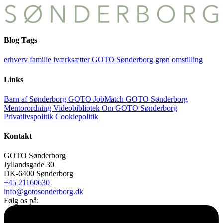
Blog Tags
erhverv
familie
iværksætter
GOTO Sønderborg
grøn omstilling
Links
Barn af Sønderborg
GOTO JobMatch
GOTO Sønderborg
Mentorordning
Videobibliotek
Om GOTO Sønderborg
Privatlivspolitik
Cookiepolitik
Kontakt
GOTO Sønderborg
Jyllandsgade 30
DK-6400 Sønderborg
+45 21160630
info@gotosonderborg.dk
Følg os på: