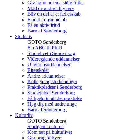
Giv børnene en alsidig fritid
Mød de andre tilflyttere
Bliv en del af et fællesskab
Find dit drømmejob
Få en aktiv fritid
Barn af Sønderborg
Studieliv
GOTO Sønderborg
Fra ABC til Ph.D
Studielivet i Sønderborg
Videregående uddannelser
Ungdomsuddannelser
Efterskoler
Andre uddannelser
Kollegie og studieboliger
Praktikpladser i Sønderborg
Studiejobs i Sønderborg
Få hjælp til alt det praktiske
Hyg dig med andre unge
Barn af Sønderborg
Kulturliv
GOTO Sønderborg
Storbyen i naturen
Kom tæt på kulturlivet
Gør brug af byen