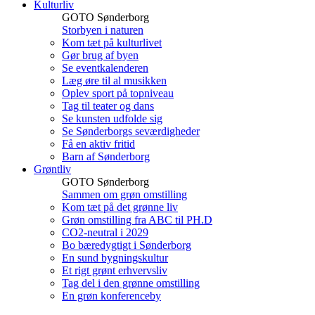
Kulturliv
GOTO Sønderborg
Storbyen i naturen
Kom tæt på kulturlivet
Gør brug af byen
Se eventkalenderen
Læg øre til al musikken
Oplev sport på topniveau
Tag til teater og dans
Se kunsten udfolde sig
Se Sønderborgs seværdigheder
Få en aktiv fritid
Barn af Sønderborg
Grøntliv
GOTO Sønderborg
Sammen om grøn omstilling
Kom tæt på det grønne liv
Grøn omstilling fra ABC til PH.D
CO2-neutral i 2029
Bo bæredygtigt i Sønderborg
En sund bygningskultur
Et rigt grønt erhvervsliv
Tag del i den grønne omstilling
En grøn konferenceby