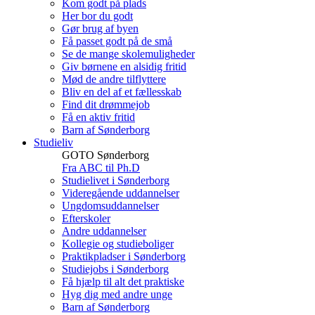
Kom godt på plads
Her bor du godt
Gør brug af byen
Få passet godt på de små
Se de mange skolemuligheder
Giv børnene en alsidig fritid
Mød de andre tilflyttere
Bliv en del af et fællesskab
Find dit drømmejob
Få en aktiv fritid
Barn af Sønderborg
Studieliv
GOTO Sønderborg
Fra ABC til Ph.D
Studielivet i Sønderborg
Videregående uddannelser
Ungdomsuddannelser
Efterskoler
Andre uddannelser
Kollegie og studieboliger
Praktikpladser i Sønderborg
Studiejobs i Sønderborg
Få hjælp til alt det praktiske
Hyg dig med andre unge
Barn af Sønderborg