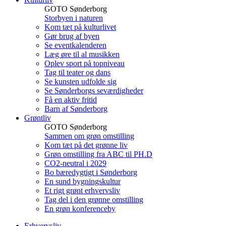
GOTO Sønderborg
Storbyen i naturen
Kom tæt på kulturlivet
Gør brug af byen
Se eventkalenderen
Læg øre til al musikken
Oplev sport på topniveau
Tag til teater og dans
Se kunsten udfolde sig
Se Sønderborgs seværdigheder
Få en aktiv fritid
Barn af Sønderborg
Grøntliv
GOTO Sønderborg
Sammen om grøn omstilling
Kom tæt på det grønne liv
Grøn omstilling fra ABC til PH.D
CO2-neutral i 2029
Bo bæredygtigt i Sønderborg
En sund bygningskultur
Et rigt grønt erhvervsliv
Tag del i den grønne omstilling
En grøn konferenceby
Erhvervsliv