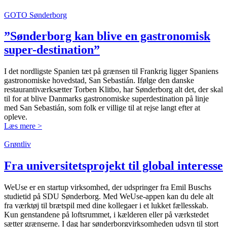
GOTO Sønderborg
”Sønderborg kan blive en gastronomisk
super-destination”
I det nordligste Spanien tæt på grænsen til Frankrig ligger Spaniens
gastronomiske hovedstad, San Sebastián. Ifølge den danske
restaurantiværksætter Torben Klitbo, har Sønderborg alt det, der skal
til for at blive Danmarks gastronomiske superdestination på linje
med San Sebastián, som folk er villige til at rejse langt efter at
opleve.
Læs mere >
Grøntliv
Fra universitets­projekt til global interesse
WeUse er en startup virksomhed, der udspringer fra Emil Buschs
studietid på SDU Sønderborg. Med WeUse-appen kan du dele alt
fra værktøj til brætspil med dine kollegaer i et lukket fællesskab.
Kun genstandene på loftsrummet, i kælderen eller på værkstedet
sætter grænserne. I dag har sønderborgvirksomheden udsyn til stort