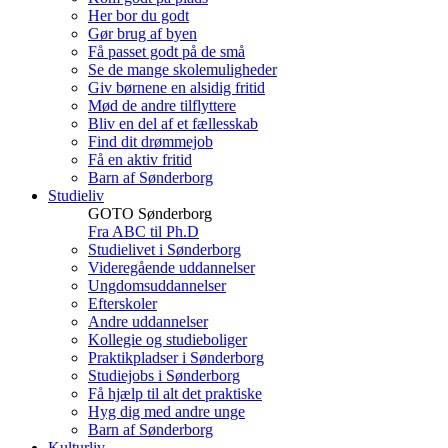
Her bor du godt
Gør brug af byen
Få passet godt på de små
Se de mange skolemuligheder
Giv børnene en alsidig fritid
Mød de andre tilflyttere
Bliv en del af et fællesskab
Find dit drømmejob
Få en aktiv fritid
Barn af Sønderborg
Studieliv
GOTO Sønderborg
Fra ABC til Ph.D
Studielivet i Sønderborg
Videregående uddannelser
Ungdomsuddannelser
Efterskoler
Andre uddannelser
Kollegie og studieboliger
Praktikpladser i Sønderborg
Studiejobs i Sønderborg
Få hjælp til alt det praktiske
Hyg dig med andre unge
Barn af Sønderborg
Kulturliv