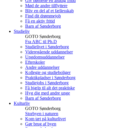
Giv børnene en alsidig fritid
Mød de andre tilflyttere
Bliv en del af et fællesskab
Find dit drømmejob
Få en aktiv fritid
Barn af Sønderborg
Studieliv
GOTO Sønderborg
Fra ABC til Ph.D
Studielivet i Sønderborg
Videregående uddannelser
Ungdomsuddannelser
Efterskoler
Andre uddannelser
Kollegie og studieboliger
Praktikpladser i Sønderborg
Studiejobs i Sønderborg
Få hjælp til alt det praktiske
Hyg dig med andre unge
Barn af Sønderborg
Kulturliv
GOTO Sønderborg
Storbyen i naturen
Kom tæt på kulturlivet
Gør brug af byen