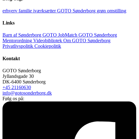
erhverv
familie
iværksætter
GOTO Sønderborg
grøn omstilling
Links
Barn af Sønderborg
GOTO JobMatch
GOTO Sønderborg
Mentorordning
Videobibliotek
Om GOTO Sønderborg
Privatlivspolitik
Cookiepolitik
Kontakt
GOTO Sønderborg
Jyllandsgade 30
DK-6400 Sønderborg
+45 21160630
info@gotosonderborg.dk
Følg os på: