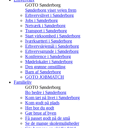
GOTO Sønderborg
Sønderborg viser vejen frem
Erhvervslivet i Sønderborg
Jobs i Sønderborg
Netværk i Sønderborg
Transport i Sønderborg
Start virksomhed i Sønderborg
Iværksætteri i Sønderborg
Erhvervslejemål i Sønderborg
Erhvervsgrunde i Sønderborg
Konference i Sønderborg
Mødelokaler i Sønderborg
Den grønne omstilling
Barn af Sønderborg
GOTO JOBMATCH
Familieliv
GOTO Sønderborg
Bo bedre i Sønderborg
Kom tæt på livet i Sønderborg
Kom godt på plads
Her bor du godt
Gør brug af byen
Få passet godt på de små
Se de mange skolemuligheder