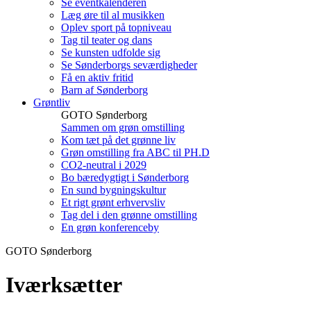
Se eventkalenderen
Læg øre til al musikken
Oplev sport på topniveau
Tag til teater og dans
Se kunsten udfolde sig
Se Sønderborgs seværdigheder
Få en aktiv fritid
Barn af Sønderborg
Grøntliv
GOTO Sønderborg
Sammen om grøn omstilling
Kom tæt på det grønne liv
Grøn omstilling fra ABC til PH.D
CO2-neutral i 2029
Bo bæredygtigt i Sønderborg
En sund bygningskultur
Et rigt grønt erhvervsliv
Tag del i den grønne omstilling
En grøn konferenceby
GOTO Sønderborg
Iværksætter