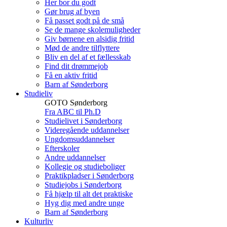
Her bor du godt
Gør brug af byen
Få passet godt på de små
Se de mange skolemuligheder
Giv børnene en alsidig fritid
Mød de andre tilflyttere
Bliv en del af et fællesskab
Find dit drømmejob
Få en aktiv fritid
Barn af Sønderborg
Studieliv
GOTO Sønderborg
Fra ABC til Ph.D
Studielivet i Sønderborg
Videregående uddannelser
Ungdomsuddannelser
Efterskoler
Andre uddannelser
Kollegie og studieboliger
Praktikpladser i Sønderborg
Studiejobs i Sønderborg
Få hjælp til alt det praktiske
Hyg dig med andre unge
Barn af Sønderborg
Kulturliv