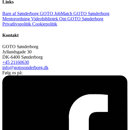
Links
Barn af Sønderborg
GOTO JobMatch
GOTO Sønderborg
Mentorordning
Videobibliotek
Om GOTO Sønderborg
Privatlivspolitik
Cookiepolitik
Kontakt
GOTO Sønderborg
Jyllandsgade 30
DK-6400 Sønderborg
+45 21160630
info@gotosonderborg.dk
Følg os på: