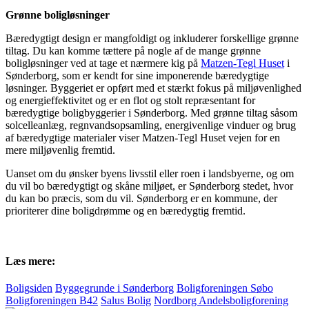
Grønne boligløsninger
Bæredygtigt design er mangfoldigt og inkluderer forskellige grønne
tiltag. Du kan komme tættere på nogle af de mange grønne
boligløsninger ved at tage et nærmere kig på
Matzen-Tegl Huset
i
Sønderborg, som er kendt for sine imponerende bæredygtige
løsninger. Byggeriet er opført med et stærkt fokus på miljøvenlighed
og energieffektivitet og er en flot og stolt repræsentant for
bæredygtige boligbyggerier i Sønderborg. Med grønne tiltag såsom
solcelleanlæg, regnvandsopsamling, energivenlige vinduer og brug
af bæredygtige materialer viser Matzen-Tegl Huset vejen for en
mere miljøvenlig fremtid.
Uanset om du ønsker byens livsstil eller roen i landsbyerne, og om
du vil bo bæredygtigt og skåne miljøet, er Sønderborg stedet, hvor
du kan bo præcis, som du vil. Sønderborg er en kommune, der
prioriterer dine boligdrømme og en bæredygtig fremtid.
Læs mere:
Boligsiden
Byggegrunde i Sønderborg
Boligforeningen Søbo
Boligforeningen B42
Salus Bolig
Nordborg Andelsboligforening