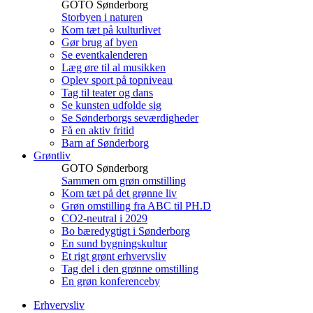
GOTO Sønderborg
Storbyen i naturen
Kom tæt på kulturlivet
Gør brug af byen
Se eventkalenderen
Læg øre til al musikken
Oplev sport på topniveau
Tag til teater og dans
Se kunsten udfolde sig
Se Sønderborgs seværdigheder
Få en aktiv fritid
Barn af Sønderborg
Grøntliv
GOTO Sønderborg
Sammen om grøn omstilling
Kom tæt på det grønne liv
Grøn omstilling fra ABC til PH.D
CO2-neutral i 2029
Bo bæredygtigt i Sønderborg
En sund bygningskultur
Et rigt grønt erhvervsliv
Tag del i den grønne omstilling
En grøn konferenceby
Erhvervsliv