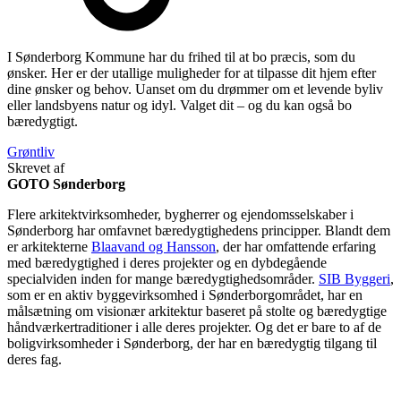
I Sønderborg Kommune har du frihed til at bo præcis, som du
ønsker. Her er der utallige muligheder for at tilpasse dit hjem efter
dine ønsker og behov. Uanset om du drømmer om et levende byliv
eller landsbyens natur og idyl. Valget dit – og du kan også bo
bæredygtigt.
Grøntliv
Skrevet af
GOTO Sønderborg
Flere arkitektvirksomheder, bygherrer og ejendomsselskaber i
Sønderborg har omfavnet bæredygtighedens principper. Blandt dem
er arkitekterne
Blaavand og Hansson
, der har omfattende erfaring
med bæredygtighed i deres projekter og en dybdegående
specialviden inden for mange bæredygtighedsområder.
SIB Byggeri
,
som er en aktiv byggevirksomhed i Sønderborgområdet, har en
målsætning om visionær arkitektur baseret på stolte og bæredygtige
håndværkertraditioner i alle deres projekter. Og det er bare to af de
boligvirksomheder i Sønderborg, der har en bæredygtig tilgang til
deres fag.