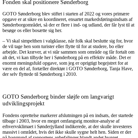
Fonden skal positionere Sønderborg
GOTO Sønderborg blev stiftet i starten af 2022 og vores primære
opgave er at sikre en koordineret, ensartet markedsføringsindsats af
Sønderborgområdet, så der er flere i ind- og udland, der får lyst til at
besøge os eller bosætte sig her.
– Vi skal simpelthen i valgklasse, når folk skal beslutte sig for, hvor
de vil tage hen som turister eller flytte til for at studere, bo eller
arbejde. Det kræver, at vi står sammen som område og får fortalt om
alt det, vi kan tilbyde her i Sønderborg på en effektiv måde. Det er
enormt meningsfuld opgave, som jeg er oprigtigt begejstret for at
være en del af, fortæller direktør i GOTO Sønderborg, Tanja Have,
der selv flyttede til Sønderborg i 2010.
GOTO Sønderborg binder sløjfe om langvarigt
udviklingsprojekt
Fondens oprettelse markerer afslutningen på en indsats, der startede
tilbage i 2003, hvor en meget omfangsrig monitor-analyse af
erhvervsklimaet i Sønderjylland indikerede, at der skulle investeres
massivt i området, hvis det ikke skulle sygne helt hen. Siden er der
på baggrund af rapportens anbefalinger blandt andet bygget