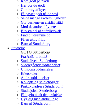
Kom godt på plads
Her bor du godt
Gør brug af byen
Få passet godt på de små
Se de mange skolemuligheder
Giv børnene en alsidig fritid
Mød de andre tilflyttere
Bliv en del af et fællesskab
Find dit drømmejob
Få en aktiv fritid
Barn af Sønderborg
Studieliv
GOTO Sønderborg
Fra ABC til Ph.D
Studielivet i Sønderborg
Videregående uddannelser
Ungdomsuddannelser
Efterskoler
Andre uddannelser
Kollegie og studieboliger
Praktikpladser i Sønderborg
Studiejobs i Sønderborg
Få hjælp til alt det praktiske
Hyg dig med andre unge
Barn af Sønderborg