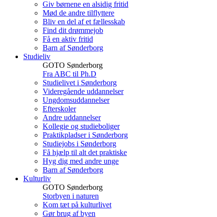
Giv børnene en alsidig fritid
Mød de andre tilflyttere
Bliv en del af et fællesskab
Find dit drømmejob
Få en aktiv fritid
Barn af Sønderborg
Studieliv
GOTO Sønderborg
Fra ABC til Ph.D
Studielivet i Sønderborg
Videregående uddannelser
Ungdomsuddannelser
Efterskoler
Andre uddannelser
Kollegie og studieboliger
Praktikpladser i Sønderborg
Studiejobs i Sønderborg
Få hjælp til alt det praktiske
Hyg dig med andre unge
Barn af Sønderborg
Kulturliv
GOTO Sønderborg
Storbyen i naturen
Kom tæt på kulturlivet
Gør brug af byen