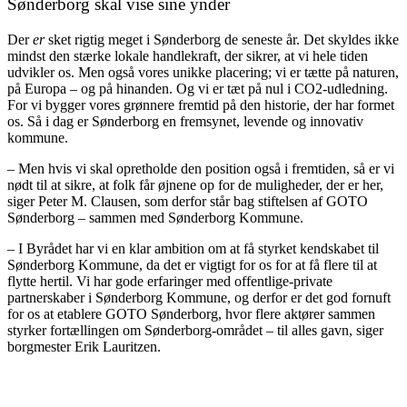
Sønderborg skal vise sine ynder
Der
er
sket rigtig meget i Sønderborg de seneste år. Det skyldes ikke
mindst den stærke lokale handlekraft, der sikrer, at vi hele tiden
udvikler os. Men også vores unikke placering; vi er tætte på naturen,
på Europa – og på hinanden. Og vi er tæt på nul i CO2-udledning.
For vi bygger vores grønnere fremtid på den historie, der har formet
os. Så i dag er Sønderborg en fremsynet, levende og innovativ
kommune.
– Men hvis vi skal opretholde den position også i fremtiden, så er vi
nødt til at sikre, at folk får øjnene op for de muligheder, der er her,
siger Peter M. Clausen, som derfor står bag stiftelsen af GOTO
Sønderborg – sammen med Sønderborg Kommune.
– I Byrådet har vi en klar ambition om at få styrket kendskabet til
Sønderborg Kommune, da det er vigtigt for os for at få flere til at
flytte hertil. Vi har gode erfaringer med offentlige-private
partnerskaber i Sønderborg Kommune, og derfor er det god fornuft
for os at etablere GOTO Sønderborg, hvor flere aktører sammen
styrker fortællingen om Sønderborg-området – til alles gavn, siger
borgmester Erik Lauritzen.