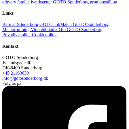
erhverv
familie
iværksætter
GOTO Sønderborg
grøn omstilling
Links
Barn af Sønderborg
GOTO JobMatch
GOTO Sønderborg
Mentorordning
Videobibliotek
Om GOTO Sønderborg
Privatlivspolitik
Cookiepolitik
Kontakt
GOTO Sønderborg
Jyllandsgade 30
DK-6400 Sønderborg
+45 21160630
info@gotosonderborg.dk
Følg os på: