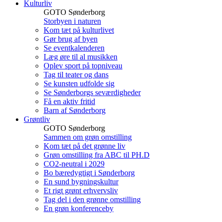
Kulturliv
GOTO Sønderborg
Storbyen i naturen
Kom tæt på kulturlivet
Gør brug af byen
Se eventkalenderen
Læg øre til al musikken
Oplev sport på topniveau
Tag til teater og dans
Se kunsten udfolde sig
Se Sønderborgs seværdigheder
Få en aktiv fritid
Barn af Sønderborg
Grøntliv
GOTO Sønderborg
Sammen om grøn omstilling
Kom tæt på det grønne liv
Grøn omstilling fra ABC til PH.D
CO2-neutral i 2029
Bo bæredygtigt i Sønderborg
En sund bygningskultur
Et rigt grønt erhvervsliv
Tag del i den grønne omstilling
En grøn konferenceby