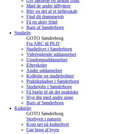
Giv børnene en alsidig fritid
Mød de andre tilflyttere
Bliv en del af et fællesskab
Find dit drømmejob
Få en aktiv fritid
Barn af Sønderborg
Studieliv
GOTO Sønderborg
Fra ABC til Ph.D
Studielivet i Sønderborg
Videregående uddannelser
Ungdomsuddannelser
Efterskoler
Andre uddannelser
Kollegie og studieboliger
Praktikpladser i Sønderborg
Studiejobs i Sønderborg
Få hjælp til alt det praktiske
Hyg dig med andre unge
Barn af Sønderborg
Kulturliv
GOTO Sønderborg
Storbyen i naturen
Kom tæt på kulturlivet
Gør brug af byen