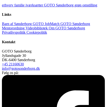
erhverv
familie
iværksætter
GOTO Sønderborg
grøn omstilling
Links
Barn af Sønderborg
GOTO JobMatch
GOTO Sønderborg
Mentorordning
Videobibliotek
Om GOTO Sønderborg
Privatlivspolitik
Cookiepolitik
Kontakt
GOTO Sønderborg
Jyllandsgade 30
DK-6400 Sønderborg
+45 21160630
info@gotosonderborg.dk
Følg os på: