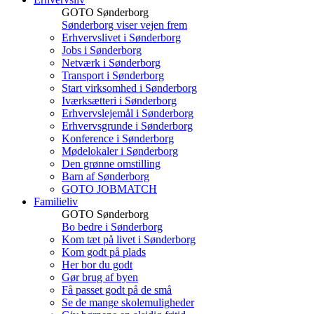
GOTO Sønderborg
Sønderborg viser vejen frem
Erhvervslivet i Sønderborg
Jobs i Sønderborg
Netværk i Sønderborg
Transport i Sønderborg
Start virksomhed i Sønderborg
Iværksætteri i Sønderborg
Erhvervslejemål i Sønderborg
Erhvervsgrunde i Sønderborg
Konference i Sønderborg
Mødelokaler i Sønderborg
Den grønne omstilling
Barn af Sønderborg
GOTO JOBMATCH
Familieliv
GOTO Sønderborg
Bo bedre i Sønderborg
Kom tæt på livet i Sønderborg
Kom godt på plads
Her bor du godt
Gør brug af byen
Få passet godt på de små
Se de mange skolemuligheder