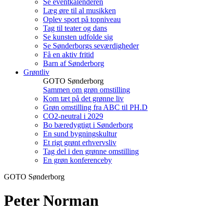
Se eventkalenderen
Læg øre til al musikken
Oplev sport på topniveau
Tag til teater og dans
Se kunsten udfolde sig
Se Sønderborgs seværdigheder
Få en aktiv fritid
Barn af Sønderborg
Grøntliv
GOTO Sønderborg
Sammen om grøn omstilling
Kom tæt på det grønne liv
Grøn omstilling fra ABC til PH.D
CO2-neutral i 2029
Bo bæredygtigt i Sønderborg
En sund bygningskultur
Et rigt grønt erhvervsliv
Tag del i den grønne omstilling
En grøn konferenceby
GOTO Sønderborg
Peter Norman