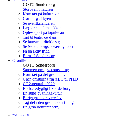
GOTO Sønderborg
Storbyen i naturen
Kom tæt på kulturlivet
Gør brug af byen
Se eventkalenderen
Læg øre til al musikken
Oplev sport på topniveau
Tag til teater og dans
Se kunsten udfolde sig
Se Sønderborgs seværdigheder
Få en aktiv fritid
Barn af Sønderborg
Grøntliv
GOTO Sønderborg
Sammen om grøn omstilling
Kom tæt på det grønne liv
Grøn omstilling fra ABC til PH.D
CO2-neutral i 2029
Bo bæredygtigt i Sønderborg
En sund bygningskultur
Et rigt grønt erhvervsliv
Tag del i den grønne omstilling
En grøn konferenceby
Erhvervsliv