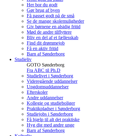
Her bor du godt
Gør brug af byen
Få passet godt på de små
Se de mange skolemuligheder
Giv børnene en alsidig fritid
Mød de andre tilflyttere
Bliv en del af et fællesskab
Find dit drømmejob
Få en aktiv fritid
Barn af Sønderborg
Studieliv
GOTO Sønderborg
Fra ABC til Ph.D
Studielivet i Sønderborg
Videregående uddannelser
Ungdomsuddannelser
Efterskoler
Andre uddannelser
Kollegie og studieboliger
Praktikpladser i Sønderborg
Studiejobs i Sønderborg
Få hjælp til alt det praktiske
Hyg dig med andre unge
Barn af Sønderborg
Kulturliv