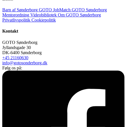
Barn af Sønderborg
GOTO JobMatch
GOTO Sønderborg
Mentorordning
Videobibliotek
Om GOTO Sønderborg
Privatlivspolitik
Cookiepolitik
Kontakt
GOTO Sønderborg
Jyllandsgade 30
DK-6400 Sønderborg
+45 21160630
info@gotosonderborg.dk
Følg os på: