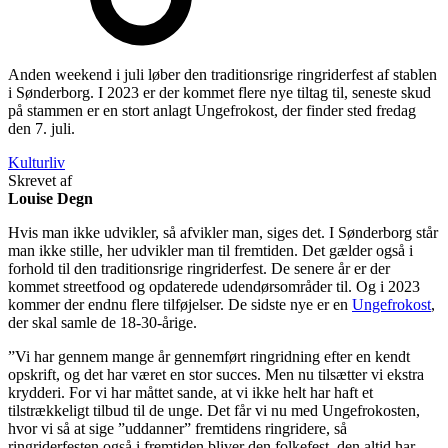
Anden weekend i juli løber den traditionsrige ringriderfest af stablen
i Sønderborg. I 2023 er der kommet flere nye tiltag til, seneste skud
på stammen er en stort anlagt Ungefrokost, der finder sted fredag
den 7. juli.
Kulturliv
Skrevet af
Louise Degn
Hvis man ikke udvikler, så afvikler man, siges det. I Sønderborg står
man ikke stille, her udvikler man til fremtiden. Det gælder også i
forhold til den traditionsrige ringriderfest. De senere år er der
kommet streetfood og opdaterede udendørsområder til. Og i 2023
kommer der endnu flere tilføjelser. De sidste nye er en
Ungefrokost
,
der skal samle de 18-30-årige.
”Vi har gennem mange år gennemført ringridning efter en kendt
opskrift, og det har været en stor succes. Men nu tilsætter vi ekstra
krydderi. For vi har måttet sande, at vi ikke helt har haft et
tilstrækkeligt tilbud til de unge. Det får vi nu med Ungefrokosten,
hvor vi så at sige ”uddanner” fremtidens ringridere, så
ringriderfesten også i fremtiden bliver den folkefest, den altid har