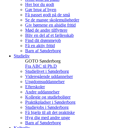
Her bor du godt
Gør brug af byen
Få passet godt på de små
Se de mange skolemuligheder
Giv børnene en alsidig fritid
Mød de andre tilflyttere
Bliv en del af et fællesskab
Find dit drømmejob
Få en aktiv fritid
Barn af Sønderborg
Studieliv
GOTO Sønderborg
Fra ABC til Ph.D
Studielivet i Sønderborg
Videregående uddannelser
Ungdomsuddannelser
Efterskoler
Andre uddannelser
Kollegie og studieboliger
Praktikpladser i Sønderborg
Studiejobs i Sønderborg
Få hjælp til alt det praktiske
Hyg dig med andre unge
Barn af Sønderborg
Kulturliv