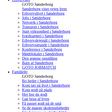
GOTO Sønderborg
Sønderborg viser vejen frem
Erhvervslivet i Sønderborg
Jobs i Sønderborg
Netværk i Sønderborg
Transport i Sønderborg
Start virksomhed i Sønderborg
Iværksætteri i Sønderborg
Erhvervslejemål i Sønderborg
Erhvervsgrunde i Sønderborg
Konference i Sønderborg
Mødelokaler i Sønderborg
Den grønne omstilling
Barn af Sønderborg
GOTO JOBMATCH
Familieliv
GOTO Sønderborg
Bo bedre i Sønderborg
Kom tæt på livet i Sønderborg
Kom godt på plads
Her bor du godt
Gør brug af byen
Få passet godt på de små
Se de mange skolemuligheder