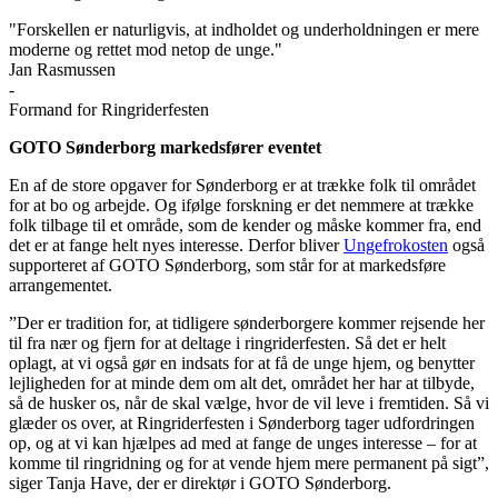
"Forskellen er naturligvis, at indholdet og underholdningen er mere
moderne og rettet mod netop de unge."
Jan Rasmussen
-
Formand for Ringriderfesten
GOTO Sønderborg markedsfører eventet
En af de store opgaver for Sønderborg er at trække folk til området
for at bo og arbejde. Og ifølge forskning er det nemmere at trække
folk tilbage til et område, som de kender og måske kommer fra, end
det er at fange helt nyes interesse. Derfor bliver
Ungefrokosten
også
supporteret af GOTO Sønderborg, som står for at markedsføre
arrangementet.
”Der er tradition for, at tidligere sønderborgere kommer rejsende her
til fra nær og fjern for at deltage i ringriderfesten. Så det er helt
oplagt, at vi også gør en indsats for at få de unge hjem, og benytter
lejligheden for at minde dem om alt det, området her har at tilbyde,
så de husker os, når de skal vælge, hvor de vil leve i fremtiden. Så vi
glæder os over, at Ringriderfesten i Sønderborg tager udfordringen
op, og at vi kan hjælpes ad med at fange de unges interesse – for at
komme til ringridning og for at vende hjem mere permanent på sigt”,
siger Tanja Have, der er direktør i GOTO Sønderborg.