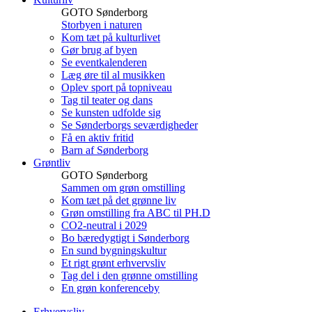
GOTO Sønderborg
Storbyen i naturen
Kom tæt på kulturlivet
Gør brug af byen
Se eventkalenderen
Læg øre til al musikken
Oplev sport på topniveau
Tag til teater og dans
Se kunsten udfolde sig
Se Sønderborgs seværdigheder
Få en aktiv fritid
Barn af Sønderborg
Grøntliv
GOTO Sønderborg
Sammen om grøn omstilling
Kom tæt på det grønne liv
Grøn omstilling fra ABC til PH.D
CO2-neutral i 2029
Bo bæredygtigt i Sønderborg
En sund bygningskultur
Et rigt grønt erhvervsliv
Tag del i den grønne omstilling
En grøn konferenceby
Erhvervsliv