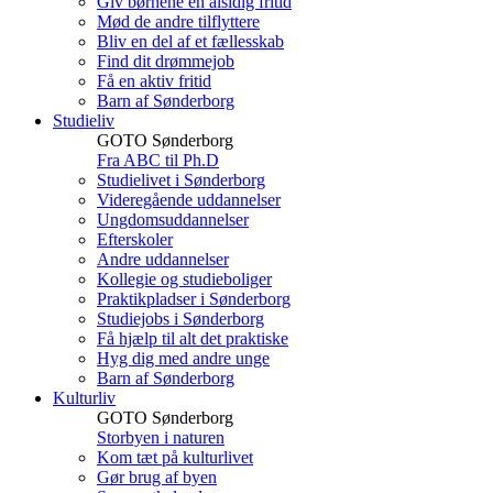
Giv børnene en alsidig fritid
Mød de andre tilflyttere
Bliv en del af et fællesskab
Find dit drømmejob
Få en aktiv fritid
Barn af Sønderborg
Studieliv
GOTO Sønderborg
Fra ABC til Ph.D
Studielivet i Sønderborg
Videregående uddannelser
Ungdomsuddannelser
Efterskoler
Andre uddannelser
Kollegie og studieboliger
Praktikpladser i Sønderborg
Studiejobs i Sønderborg
Få hjælp til alt det praktiske
Hyg dig med andre unge
Barn af Sønderborg
Kulturliv
GOTO Sønderborg
Storbyen i naturen
Kom tæt på kulturlivet
Gør brug af byen