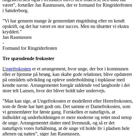
været”, fortæller Jan Rasmussen, der er formand for Ringriderfesten
i Sønderborg.
”Vi har gennem mange år gennemført ringridning efter en kendt
opskrift, og det har været en stor succes. Men nu tilsætter vi ekstra
krydderi."
Jan Rasmussen
-
Formand for Ringriderfesten
Tre spændende frokoster
Ungefrokosten
er et arrangement, hvor unge, der bor i kommunen
eller er hjemme på besøg, kan skabe gode relationer, blive opdateret
på områdets udvikling og opleve underholdning i topklasse med
kendte navne. Arrangementet foregår siddende ved langborde i det
store telt Lansen, hvor der bliver holdt taler undervejs.
”Man kan sige, at Ungefrokosten er modelleret efter Herrefrokosten,
som de fleste har hørt godt om. Det samme er Damefrokosten, som
vi gennemfører for første gang. Forskellen er naturligvis, at
indholdet og underholdningen er mere moderne og rettet mod netop
de unge. Arrangementet slutter med livemusik, og så er det
naturligvis vores forhåbning, at de unge vil holde liv i pladsen hele
aftenen og natten”, siger Jan Rasmussen.