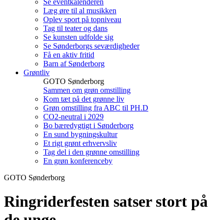
Se eventkalenderen
Læg øre til al musikken
Oplev sport på topniveau
Tag til teater og dans
Se kunsten udfolde sig
Se Sønderborgs seværdigheder
Få en aktiv fritid
Barn af Sønderborg
Grøntliv
GOTO Sønderborg
Sammen om grøn omstilling
Kom tæt på det grønne liv
Grøn omstilling fra ABC til PH.D
CO2-neutral i 2029
Bo bæredygtigt i Sønderborg
En sund bygningskultur
Et rigt grønt erhvervsliv
Tag del i den grønne omstilling
En grøn konferenceby
GOTO Sønderborg
Ringrider­festen satser stort på
de unge