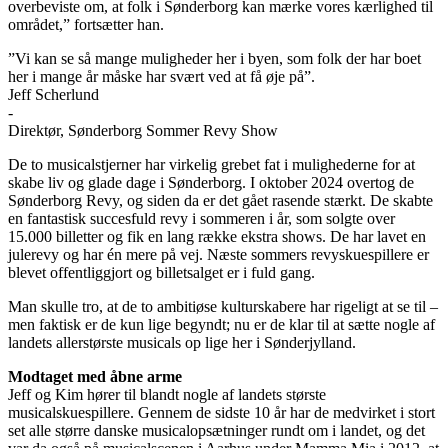
overbeviste om, at folk i Sønderborg kan mærke vores kærlighed til
området,” fortsætter han.
”Vi kan se så mange muligheder her i byen, som folk der har boet
her i mange år måske har svært ved at få øje på”.
Jeff Scherlund
-
Direktør, Sønderborg Sommer Revy Show
De to musicalstjerner har virkelig grebet fat i mulighederne for at
skabe liv og glade dage i Sønderborg. I oktober 2024 overtog de
Sønderborg Revy, og siden da er det gået rasende stærkt. De skabte
en fantastisk succesfuld revy i sommeren i år, som solgte over
15.000 billetter og fik en lang række ekstra shows. De har lavet en
julerevy og har én mere på vej. Næste sommers revyskuespillere er
blevet offentliggjort og billetsalget er i fuld gang.
Man skulle tro, at de to ambitiøse kulturskabere har rigeligt at se til –
men faktisk er de kun lige begyndt; nu er de klar til at sætte nogle af
landets allerstørste musicals op lige her i Sønderjylland.
Modtaget med åbne arme
Jeff og Kim hører til blandt nogle af landets største
musicalskuespillere. Gennem de sidste 10 år har de medvirket i stort
set alle større danske musicalopsætninger rundt om i landet, og det