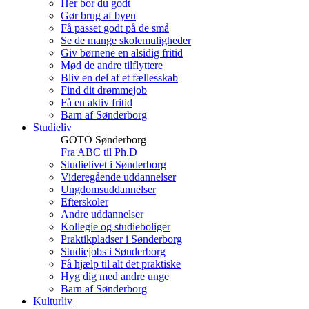
Her bor du godt
Gør brug af byen
Få passet godt på de små
Se de mange skolemuligheder
Giv børnene en alsidig fritid
Mød de andre tilflyttere
Bliv en del af et fællesskab
Find dit drømmejob
Få en aktiv fritid
Barn af Sønderborg
Studieliv
GOTO Sønderborg
Fra ABC til Ph.D
Studielivet i Sønderborg
Videregående uddannelser
Ungdomsuddannelser
Efterskoler
Andre uddannelser
Kollegie og studieboliger
Praktikpladser i Sønderborg
Studiejobs i Sønderborg
Få hjælp til alt det praktiske
Hyg dig med andre unge
Barn af Sønderborg
Kulturliv