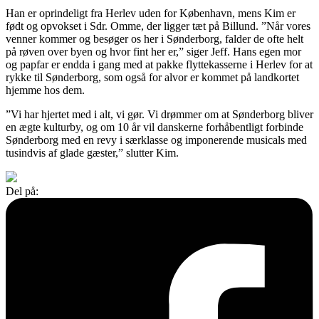
Han er oprindeligt fra Herlev uden for København, mens Kim er
født og opvokset i Sdr. Omme, der ligger tæt på Billund. ”Når vores
venner kommer og besøger os her i Sønderborg, falder de ofte helt
på røven over byen og hvor fint her er,” siger Jeff. Hans egen mor
og papfar er endda i gang med at pakke flyttekasserne i Herlev for at
rykke til Sønderborg, som også for alvor er kommet på landkortet
hjemme hos dem.
”Vi har hjertet med i alt, vi gør. Vi drømmer om at Sønderborg bliver
en ægte kulturby, og om 10 år vil danskerne forhåbentligt forbinde
Sønderborg med en revy i særklasse og imponerende musicals med
tusindvis af glade gæster,” slutter Kim.
Del på: