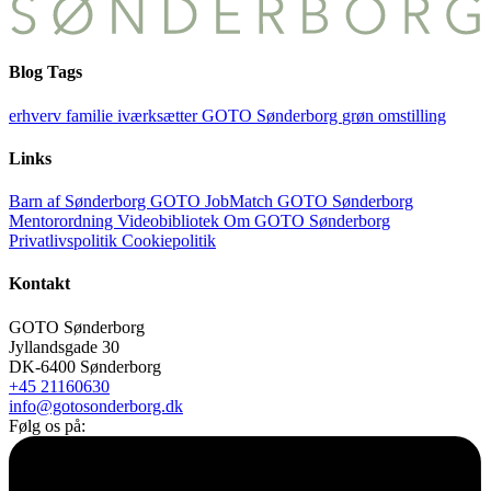
Blog Tags
erhverv
familie
iværksætter
GOTO Sønderborg
grøn omstilling
Links
Barn af Sønderborg
GOTO JobMatch
GOTO Sønderborg
Mentorordning
Videobibliotek
Om GOTO Sønderborg
Privatlivspolitik
Cookiepolitik
Kontakt
GOTO Sønderborg
Jyllandsgade 30
DK-6400 Sønderborg
+45 21160630
info@gotosonderborg.dk
Følg os på: