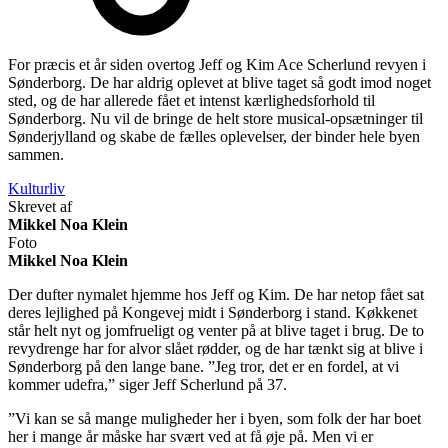
For præcis et år siden overtog Jeff og Kim Ace Scherlund revyen i
Sønderborg. De har aldrig oplevet at blive taget så godt imod noget
sted, og de har allerede fået et intenst kærlighedsforhold til
Sønderborg. Nu vil de bringe de helt store musical-opsætninger til
Sønderjylland og skabe de fælles oplevelser, der binder hele byen
sammen.
Kulturliv
Skrevet af
Mikkel Noa Klein
Foto
Mikkel Noa Klein
Der dufter nymalet hjemme hos Jeff og Kim. De har netop fået sat
deres lejlighed på Kongevej midt i Sønderborg i stand. Køkkenet
står helt nyt og jomfrueligt og venter på at blive taget i brug. De to
revydrenge har for alvor slået rødder, og de har tænkt sig at blive i
Sønderborg på den lange bane. ”Jeg tror, det er en fordel, at vi
kommer udefra,” siger Jeff Scherlund på 37.
”Vi kan se så mange muligheder her i byen, som folk der har boet
her i mange år måske har svært ved at få øje på. Men vi er