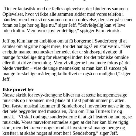
”Det er fantastisk med de fælles oplevelser, der binder os sammen.
Oplevelser, hvor vi ikke alle sammen sidder med vores telefon i
hånden, men hvor vi er sammen om en oplevelse, der sker på scenen
foran os lige her og lige nu,” siger Jeff. ”Selvfølgelig kan vi leve
uden kultur. Men hvor sjovt er det lige,” spørger Kim retorisk.
Jeff og Kim har en ambition om at få borgerne i Sønderborg til at
samles om at grine noget mere, for det har også en stor værdi. ”Der
er rigtig mange mennesker hernede, der er sindssygt dygtige til
mange forskellige ting for eksempel inden for det tekniske område
eller til at drive forretning. Men vi vil gerne have mere fokus på de
bløde værdier – vise de unge mennesker, at man kan få succes på
mange forskellige måder, og kulturlivet er også en mulighed,” siger
Jeff.
Ikke prøvet før
Næste skridt for revy-drengene bliver nu at sætte kæmpemæssige
musicals op i Skansen med plads til 1500 publikummer pr. aften.
Den første musical kommer til Sønderborg i november næste år, og
det hele begynder med musicalen,
Tina
om Tina Turners liv og
musik. ”Vi skal opdrage sønderjyderne til at gå i teatret og ind og se
musicals. Vores mavefornemmelse siger, at det her kan blive rigtig
stort, men det kræver noget mod at investere så mange penge og
kræfter i at skabe noget så stort her i Sønderborg,” siger Jeff.