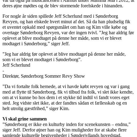
var da også på musicalscenen i Aarhus under Mamma Mia i 2012, at
deres øjne mødtes og de blev stormende forelskede i hinanden.
For nogle år siden spillede Jeff Scherlund med i Sønderborg
Revyen, og han elskede hvert minut af det. Så da han pludselig fik
et uventet opkald med spørgsmålet om han og Kim ville købe og
overtage Sønderborg Revyen, var der ingen tvivl. ”Jeg har aldrig før
oplevet at blive modtaget på denne her måde, som vi er blevet
modtaget i Sønderborg,” siger Jeff.
”Jeg har aldrig før oplevet at blive modtaget på denne her måde,
som vi er blevet modtaget i Sønderborg”.
Jeff Scherlund
-
Direktør, Sønderborg Sommer Revy Show
”Da vi fortalte folk hernede, at vi havde købt revyen og var i gang
med at flytte til Sønderborg, fik vi tilbud fra folk, vi slet ikke kendte,
om at vi kunne bo hos dem i et stykke tid indtil vi fandt vores eget
sted. Jeg vidste slet ikke, at der fandtes sådan et fællesskab og en
helt utrolig gæstfrihed,” siger Kim.
Vi skal grine sammen
”Sønderborg er ikke en kulturby
inden for scenekunsten
– endnu,”
siger Jeff. Derfor øjner han og Kim muligheder for at skabe flere
samlende kulturelle begivenheder i Sønderjyllands hovedstad.