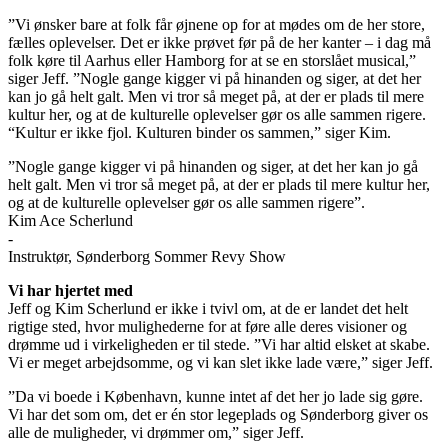
”Vi ønsker bare at folk får øjnene op for at mødes om de her store,
fælles oplevelser. Det er ikke prøvet før på de her kanter – i dag må
folk køre til Aarhus eller Hamborg for at se en storslået musical,”
siger Jeff. ”Nogle gange kigger vi på hinanden og siger, at det her
kan jo gå helt galt. Men vi tror så meget på, at der er plads til mere
kultur her, og at de kulturelle oplevelser gør os alle sammen rigere.
“Kultur er ikke fjol. Kulturen binder os sammen,” siger Kim.
”Nogle gange kigger vi på hinanden og siger, at det her kan jo gå
helt galt. Men vi tror så meget på, at der er plads til mere kultur her,
og at de kulturelle oplevelser gør os alle sammen rigere”.
Kim Ace Scherlund
-
Instruktør, Sønderborg Sommer Revy Show
Vi har hjertet med
Jeff og Kim Scherlund er ikke i tvivl om, at de er landet det helt
rigtige sted, hvor mulighederne for at føre alle deres visioner og
drømme ud i virkeligheden er til stede. ”Vi har altid elsket at skabe.
Vi er meget arbejdsomme, og vi kan slet ikke lade være,” siger Jeff.
”Da vi boede i København, kunne intet af det her jo lade sig gøre.
Vi har det som om, det er én stor legeplads og Sønderborg giver os
alle de muligheder, vi drømmer om,” siger Jeff.