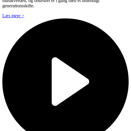
musikverden, og orkestret er i gang med et ordentligt
generationsskifte.
Læs mere >