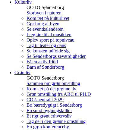
Kulturliv
GOTO Sønderborg
Storbyen i naturen
Kom tæt på kulturlivet
Gør brug af byen
Se eventkalenderen
Læg øre til al musikken
Oplev sport på topniveau
Tag til teater og dans
Se kunsten udfolde sig
Se Sønderborgs seværdigheder
Få en aktiv fritid
Barn af Sønderborg
Grøntliv
GOTO Sønderborg
Sammen om grøn omstilling
Kom tæt på det grønne liv
Grøn omstilling fra ABC til PH.D
CO2-neutral i 2029
Bo bæredygtigt i Sønderborg
En sund bygningskultur
Et rigt grønt erhvervsliv
Tag del i den grønne omstilling
En grøn konferenceby