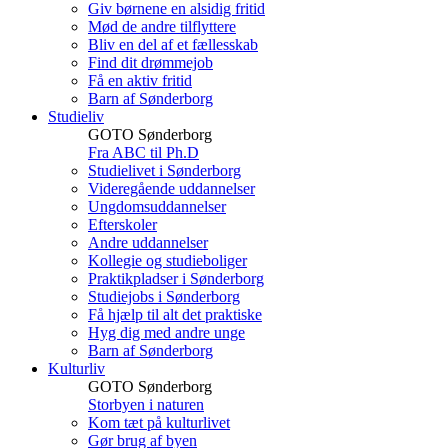
Giv børnene en alsidig fritid
Mød de andre tilflyttere
Bliv en del af et fællesskab
Find dit drømmejob
Få en aktiv fritid
Barn af Sønderborg
Studieliv
GOTO Sønderborg
Fra ABC til Ph.D
Studielivet i Sønderborg
Videregående uddannelser
Ungdomsuddannelser
Efterskoler
Andre uddannelser
Kollegie og studieboliger
Praktikpladser i Sønderborg
Studiejobs i Sønderborg
Få hjælp til alt det praktiske
Hyg dig med andre unge
Barn af Sønderborg
Kulturliv
GOTO Sønderborg
Storbyen i naturen
Kom tæt på kulturlivet
Gør brug af byen