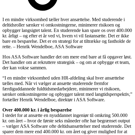
I en mindre virksomhed tæller hver ansættelse. Med studerende i
deltidsroller sænker vi omkostningerne, minimerer risikoen og
opbygger langsigtet talent. En studerende kan spare os over 400.000
kr. årligt – og efter et år ved vi, hvem vi vil fastansætte. Det er ikke
bare en besparelse. Det er en strategi for at tiltrække og fastholde de
rette. – Henrik Wendelboe, ASA Software
Hos ASA Software handler det om mere end bare at få opgaver løst.
Det handler om at rekruttere strategisk – og om at opbygge et team,
der kan vokse sammen.
“I en mindre virksomhed uden HR-afdeling skal hver ansættelse
tælles med. Når vi vælger at ansætte studerende fremfor
færdiguddannede fuldtidsmedarbejdere, minimerer vi risikoen,
sænker omkostningerne og opbygger talent med langtidsperspektiv,”
fortæller Henrik Wendelboe, direktør i ASA Software.
Over 400.000 kr. i årlig besparelse
I stedet for at ansætte en nyuddannet ingeniør til omkring 500.000
kr. om året – hvor de første seks måneder ofte har begrænset output
– vælger ASA Software ofte deltidsansættelser med studerende. Det
sparer dem mere end 400.000 kr. om året og giver mulighed for at