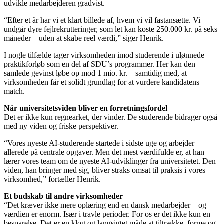
udvikle medarbejderen gradvist.
“Efter et år har vi et klart billede af, hvem vi vil fastansætte. Vi
undgår dyre fejlrekrutteringer, som let kan koste 250.000 kr. på seks
måneder – uden at skabe reel værdi,” siger Henrik.
I nogle tilfælde tager virksomheden imod studerende i ulønnede
praktikforløb som en del af SDU’s programmer. Her kan den
samlede gevinst løbe op mod 1 mio. kr. – samtidig med, at
virksomheden får et solidt grundlag for at vurdere kandidatens
match.
Når universitetsviden bliver en forretningsfordel
Det er ikke kun regnearket, der vinder. De studerende bidrager også
med ny viden og friske perspektiver.
“Vores nyeste AI-studerende startede i sidste uge og arbejder
allerede på centrale opgaver. Men det mest værdifulde er, at han
lærer vores team om de nyeste AI-udviklinger fra universitetet. Den
viden, han bringer med sig, bliver straks omsat til praksis i vores
virksomhed,” fortæller Henrik.
Et budskab til andre virksomheder
“Det kræver ikke mere oplæring end en dansk medarbejder – og
værdien er enorm. Især i travle perioder. For os er det ikke kun en
besparelse. Det er en klog og langsigtet måde at tiltrække, forme og