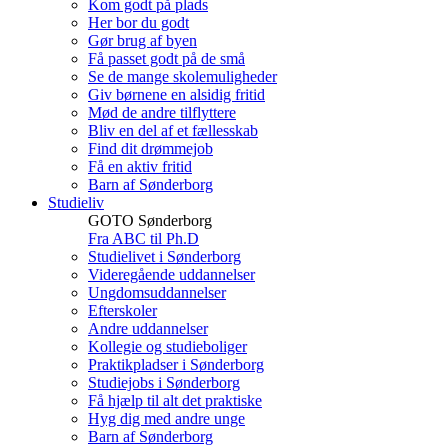
Kom godt på plads
Her bor du godt
Gør brug af byen
Få passet godt på de små
Se de mange skolemuligheder
Giv børnene en alsidig fritid
Mød de andre tilflyttere
Bliv en del af et fællesskab
Find dit drømmejob
Få en aktiv fritid
Barn af Sønderborg
Studieliv
GOTO Sønderborg
Fra ABC til Ph.D
Studielivet i Sønderborg
Videregående uddannelser
Ungdomsuddannelser
Efterskoler
Andre uddannelser
Kollegie og studieboliger
Praktikpladser i Sønderborg
Studiejobs i Sønderborg
Få hjælp til alt det praktiske
Hyg dig med andre unge
Barn af Sønderborg