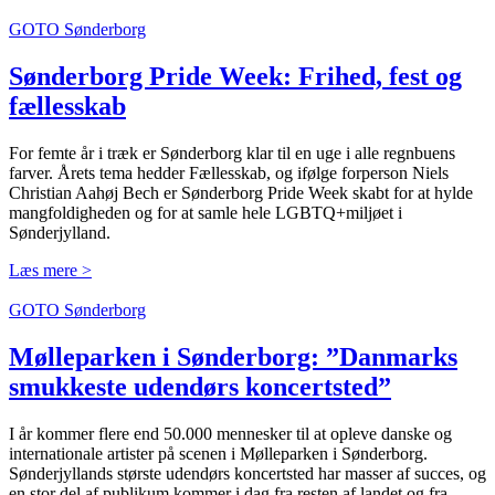
GOTO Sønderborg
Sønderborg Pride Week: Frihed, fest og
fællesskab
For femte år i træk er Sønderborg klar til en uge i alle regnbuens
farver. Årets tema hedder Fællesskab, og ifølge forperson Niels
Christian Aahøj Bech er Sønderborg Pride Week skabt for at hylde
mangfoldigheden og for at samle hele LGBTQ+miljøet i
Sønderjylland.
Læs mere >
GOTO Sønderborg
Mølleparken i Sønder­borg: ”Danmarks
smukkeste udendørs koncertsted”
I år kommer flere end 50.000 mennesker til at opleve danske og
internationale artister på scenen i Mølleparken i Sønderborg.
Sønderjyllands største udendørs koncertsted har masser af succes, og
en stor del af publikum kommer i dag fra resten af landet og fra