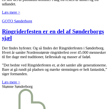
udlandet.
Læs mere >
GOTO Sønderborg
Ringrider­festen er en del af Sønderborgs
sjæl
Der findes byfester. Og så findes der Ringriderfesten
i Sønderborg
.
Hvert år samler
Nordens
største ringriderfest
over
4
5
.000 mennesker
til fire dage
med
traditioner
,
fællesskab
og
masser af fadøl
.
”Det bedste ved
Ringriderfesten er, at det samler alle generationerne.
Bare at gå rundt på pladsen og
mærke stemningen er helt fantastisk,”
siger formanden.
Læs mere >
Skønne Sønderborg