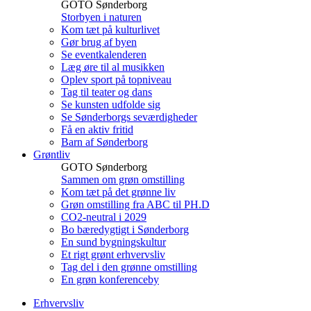
GOTO Sønderborg
Storbyen i naturen
Kom tæt på kulturlivet
Gør brug af byen
Se eventkalenderen
Læg øre til al musikken
Oplev sport på topniveau
Tag til teater og dans
Se kunsten udfolde sig
Se Sønderborgs seværdigheder
Få en aktiv fritid
Barn af Sønderborg
Grøntliv
GOTO Sønderborg
Sammen om grøn omstilling
Kom tæt på det grønne liv
Grøn omstilling fra ABC til PH.D
CO2-neutral i 2029
Bo bæredygtigt i Sønderborg
En sund bygningskultur
Et rigt grønt erhvervsliv
Tag del i den grønne omstilling
En grøn konferenceby
Erhvervsliv