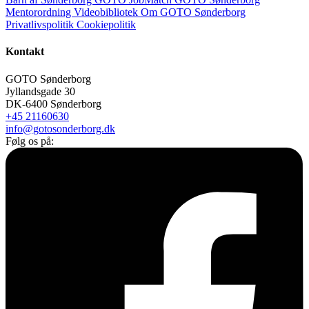
Mentorordning
Videobibliotek
Om GOTO Sønderborg
Privatlivspolitik
Cookiepolitik
Kontakt
GOTO Sønderborg
Jyllandsgade 30
DK-6400 Sønderborg
+45 21160630
info@gotosonderborg.dk
Følg os på: