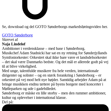
Se, download og del GOTO Sønderborgs markedsføringsvideo her.
GOTO Sønderborg
Skrevet af
Naja Lindelof
Ambitioner i verdensklasse – med base i Sønderborg.
Musikchef Adam Stadnicki har sat en ny retning for Sønderjyllands
Symfoniorkester: Orkestret skal ikke bare være et landsdelsorkester
– det skal være Danmarks bedste. Og det mål er allerede godt på vej
til at blive virkelighed.
Med unge, talentfulde musikere fra hele verden, internationale
dirigenter og solister – og en stærk forankring i Sønderborg – er
orkestret på vej mod helt nye højder. Samtidig arbejder Adam på at
bringe musikken endnu tættere på byens borgere med koncerter i
Mølleparken og ude i gadebilledet.
Sønderborg er måske en lille storby – men den rummer ambitioner,
kultur og oplevelser i international klasse.
Del på: