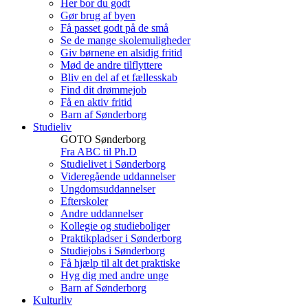
Her bor du godt
Gør brug af byen
Få passet godt på de små
Se de mange skolemuligheder
Giv børnene en alsidig fritid
Mød de andre tilflyttere
Bliv en del af et fællesskab
Find dit drømmejob
Få en aktiv fritid
Barn af Sønderborg
Studieliv
GOTO Sønderborg
Fra ABC til Ph.D
Studielivet i Sønderborg
Videregående uddannelser
Ungdomsuddannelser
Efterskoler
Andre uddannelser
Kollegie og studieboliger
Praktikpladser i Sønderborg
Studiejobs i Sønderborg
Få hjælp til alt det praktiske
Hyg dig med andre unge
Barn af Sønderborg
Kulturliv