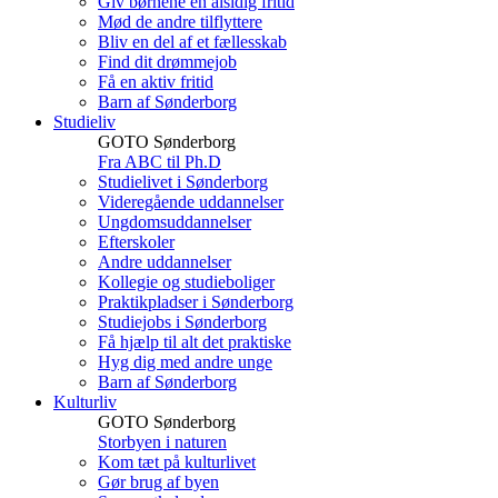
Giv børnene en alsidig fritid
Mød de andre tilflyttere
Bliv en del af et fællesskab
Find dit drømmejob
Få en aktiv fritid
Barn af Sønderborg
Studieliv
GOTO Sønderborg
Fra ABC til Ph.D
Studielivet i Sønderborg
Videregående uddannelser
Ungdomsuddannelser
Efterskoler
Andre uddannelser
Kollegie og studieboliger
Praktikpladser i Sønderborg
Studiejobs i Sønderborg
Få hjælp til alt det praktiske
Hyg dig med andre unge
Barn af Sønderborg
Kulturliv
GOTO Sønderborg
Storbyen i naturen
Kom tæt på kulturlivet
Gør brug af byen