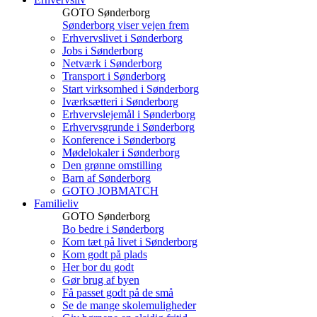
GOTO Sønderborg
Sønderborg viser vejen frem
Erhvervslivet i Sønderborg
Jobs i Sønderborg
Netværk i Sønderborg
Transport i Sønderborg
Start virksomhed i Sønderborg
Iværksætteri i Sønderborg
Erhvervslejemål i Sønderborg
Erhvervsgrunde i Sønderborg
Konference i Sønderborg
Mødelokaler i Sønderborg
Den grønne omstilling
Barn af Sønderborg
GOTO JOBMATCH
Familieliv
GOTO Sønderborg
Bo bedre i Sønderborg
Kom tæt på livet i Sønderborg
Kom godt på plads
Her bor du godt
Gør brug af byen
Få passet godt på de små
Se de mange skolemuligheder