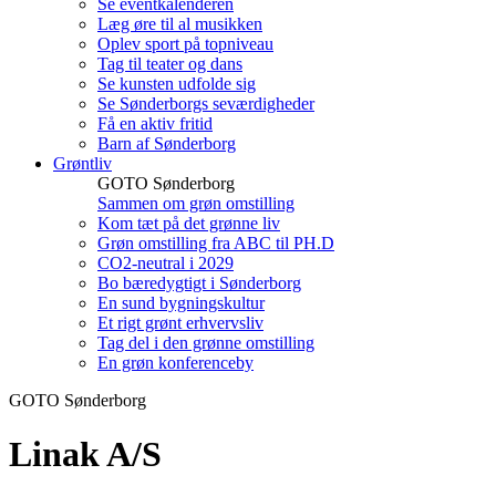
Se eventkalenderen
Læg øre til al musikken
Oplev sport på topniveau
Tag til teater og dans
Se kunsten udfolde sig
Se Sønderborgs seværdigheder
Få en aktiv fritid
Barn af Sønderborg
Grøntliv
GOTO Sønderborg
Sammen om grøn omstilling
Kom tæt på det grønne liv
Grøn omstilling fra ABC til PH.D
CO2-neutral i 2029
Bo bæredygtigt i Sønderborg
En sund bygningskultur
Et rigt grønt erhvervsliv
Tag del i den grønne omstilling
En grøn konferenceby
GOTO Sønderborg
Linak A/S