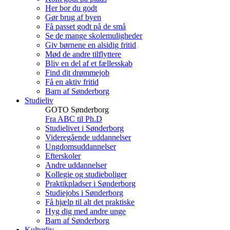
Her bor du godt
Gør brug af byen
Få passet godt på de små
Se de mange skolemuligheder
Giv børnene en alsidig fritid
Mød de andre tilflyttere
Bliv en del af et fællesskab
Find dit drømmejob
Få en aktiv fritid
Barn af Sønderborg
Studieliv
GOTO Sønderborg
Fra ABC til Ph.D
Studielivet i Sønderborg
Videregående uddannelser
Ungdomsuddannelser
Efterskoler
Andre uddannelser
Kollegie og studieboliger
Praktikpladser i Sønderborg
Studiejobs i Sønderborg
Få hjælp til alt det praktiske
Hyg dig med andre unge
Barn af Sønderborg
Kulturliv