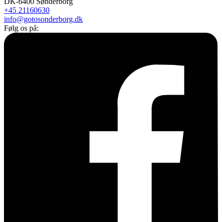
DK-6400 Sønderborg
+45 21160630
info@gotosonderborg.dk
Følg os på: