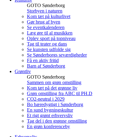
GOTO Sønderborg
Storbyen i naturen
Kom tæt på kulturlivet
Gør brug af byen
Se eventkalenderen
Læg øre til al musikken
Oplev sport på topniveau
Tag til teater og dans
Se kunsten udfolde sig
Se Sønderborgs seværdigheder
Få en aktiv fritid
Barn af Sønderborg
Grøntliv
GOTO Sønderborg
Sammen om grøn omstilling
Kom tæt på det grønne liv
Grøn omstilling fra ABC til PH.D
CO2-neutral i 2029
Bo bæredygtigt i Sønderborg
En sund bygningskultur
Et rigt grønt erhvervsliv
Tag del i den grønne omstilling
En grøn konferenceby
Erhvervsliv