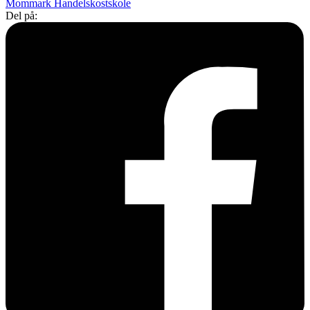
Mommark Handelskostskole
Del på: