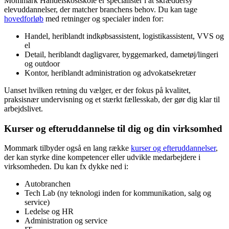
Mommark Handelskostskole er specialister i at skræddersy
elevuddannelser, der matcher branchens behov. Du kan tage
hovedforløb
med retninger og specialer inden for:
Handel, heriblandt indkøbsassistent, logistikassistent, VVS og
el
Detail, heriblandt dagligvarer, byggemarked, dametøj/lingeri
og outdoor
Kontor, heriblandt administration og advokatsekretær
Uanset hvilken retning du vælger, er der fokus på kvalitet,
praksisnær undervisning og et stærkt fællesskab, der gør dig klar til
arbejdslivet.
Kurser og efteruddannelse til dig og din virksomhed
Mommark tilbyder også en lang række
kurser og efteruddannelser
,
der kan styrke dine kompetencer eller udvikle medarbejdere i
virksomheden. Du kan fx dykke ned i:
Autobranchen
Tech Lab (ny teknologi inden for kommunikation, salg og
service)
Ledelse og HR
Administration og service