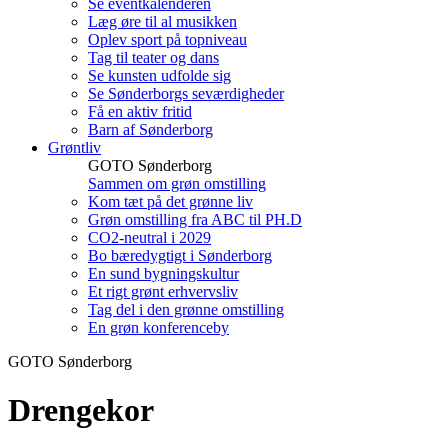
Se eventkalenderen
Læg øre til al musikken
Oplev sport på topniveau
Tag til teater og dans
Se kunsten udfolde sig
Se Sønderborgs seværdigheder
Få en aktiv fritid
Barn af Sønderborg
Grøntliv
GOTO Sønderborg
Sammen om grøn omstilling
Kom tæt på det grønne liv
Grøn omstilling fra ABC til PH.D
CO2-neutral i 2029
Bo bæredygtigt i Sønderborg
En sund bygningskultur
Et rigt grønt erhvervsliv
Tag del i den grønne omstilling
En grøn konferenceby
GOTO Sønderborg
Drengekor