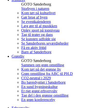
GOTO Sønderborg
Storbyen i naturen
Kom tæt på kulturlivet
Gør brug af byen
Se eventkalenderen
Læg øre til al musikken
Oplev sport på topniveau
Tag til teater og dans
Se kunsten udfolde sig
Se Sønderborgs seværdigheder
Få en aktiv fritid
Barn af Sønderborg
Grøntliv
GOTO Sønderborg
Sammen om grøn omstilling
Kom tæt på det grønne liv
Grøn omstilling fra ABC til PH.D
CO2-neutral i 2029
Bo bæredygtigt i Sønderborg
En sund bygningskultur
Et rigt grønt erhvervsliv
Tag del i den grønne omstilling
En grøn konferenceby
Erhvervsliv