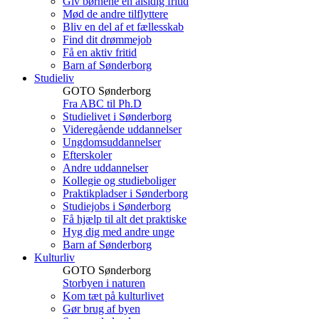
Giv børnene en alsidig fritid
Mød de andre tilflyttere
Bliv en del af et fællesskab
Find dit drømmejob
Få en aktiv fritid
Barn af Sønderborg
Studieliv
GOTO Sønderborg
Fra ABC til Ph.D
Studielivet i Sønderborg
Videregående uddannelser
Ungdomsuddannelser
Efterskoler
Andre uddannelser
Kollegie og studieboliger
Praktikpladser i Sønderborg
Studiejobs i Sønderborg
Få hjælp til alt det praktiske
Hyg dig med andre unge
Barn af Sønderborg
Kulturliv
GOTO Sønderborg
Storbyen i naturen
Kom tæt på kulturlivet
Gør brug af byen