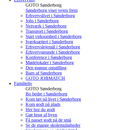
GOTO Sønderborg
Sønderborg viser vejen frem
Erhvervslivet i Sønderborg
Jobs i Sønderborg
Netværk i Sønderborg
Transport i Sønderborg
Start virksomhed i Sønderborg
Iværksætteri i Sønderborg
Erhvervslejemål i Sønderborg
Erhvervsgrunde i Sønderborg
Konference i Sønderborg
Mødelokaler i Sønderborg
Den grønne omstilling
Barn af Sønderborg
GOTO JOBMATCH
Familieliv
GOTO Sønderborg
Bo bedre i Sønderborg
Kom tæt på livet i Sønderborg
Kom godt på plads
Her bor du godt
Gør brug af byen
Få passet godt på de små
Se de mange skolemuligheder