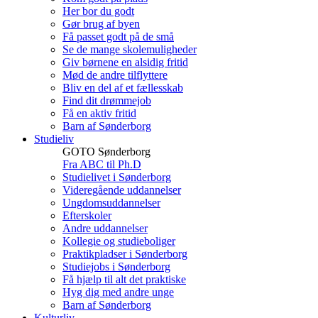
Her bor du godt
Gør brug af byen
Få passet godt på de små
Se de mange skolemuligheder
Giv børnene en alsidig fritid
Mød de andre tilflyttere
Bliv en del af et fællesskab
Find dit drømmejob
Få en aktiv fritid
Barn af Sønderborg
Studieliv
GOTO Sønderborg
Fra ABC til Ph.D
Studielivet i Sønderborg
Videregående uddannelser
Ungdomsuddannelser
Efterskoler
Andre uddannelser
Kollegie og studieboliger
Praktikpladser i Sønderborg
Studiejobs i Sønderborg
Få hjælp til alt det praktiske
Hyg dig med andre unge
Barn af Sønderborg
Kulturliv