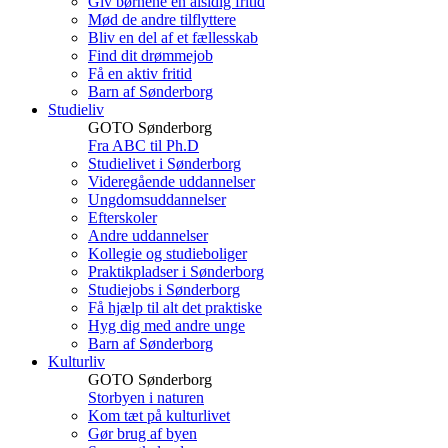
Giv børnene en alsidig fritid
Mød de andre tilflyttere
Bliv en del af et fællesskab
Find dit drømmejob
Få en aktiv fritid
Barn af Sønderborg
Studieliv
GOTO Sønderborg
Fra ABC til Ph.D
Studielivet i Sønderborg
Videregående uddannelser
Ungdomsuddannelser
Efterskoler
Andre uddannelser
Kollegie og studieboliger
Praktikpladser i Sønderborg
Studiejobs i Sønderborg
Få hjælp til alt det praktiske
Hyg dig med andre unge
Barn af Sønderborg
Kulturliv
GOTO Sønderborg
Storbyen i naturen
Kom tæt på kulturlivet
Gør brug af byen