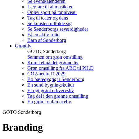
Se eventkalenderen
Læg øre til al musikken
Oplev sport på topniveau
Tag til teater og dans
Se kunsten udfolde sig
Se Sønderborgs seværdigheder
Få en aktiv fritid
Barn af Sønderborg
Grøntliv
GOTO Sønderborg
Sammen om grøn omstilling
Kom tæt på det grønne liv
Grøn omstilling fra ABC til PH.D
CO2-neutral i 2029
Bo bæredygtigt i Sønderborg
En sund bygningskultur
Et rigt grønt erhvervsliv
Tag del i den grønne omstilling
En grøn konferenceby
GOTO Sønderborg
Branding