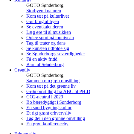
GOTO Sønderborg
Storbyen i naturen
Kom tæt på kulturlivet
Gør brug af byen
Se eventkalenderen
Læg øre til al musikken
Oplev sport på topniveau
Tag til teater og dans
Se kunsten udfolde sig
Se Sønderborgs seværdigheder
Få en aktiv fritid
Barn af Sønderborg
Grøntliv
GOTO Sønderborg
Sammen om grøn omstilling
Kom tæt på det grønne liv
Grøn omstilling fra ABC til PH.D
CO2-neutral i 2029
Bo bæredygtigt i Sønderborg
En sund bygningskultur
Et rigt grønt erhvervsliv
Tag del i den grønne omstilling
En grøn konferenceby
Erhvervsliv