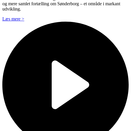
og mere samlet fortælling om Sønderborg – et område i markant
udvikling.
Læs mere >