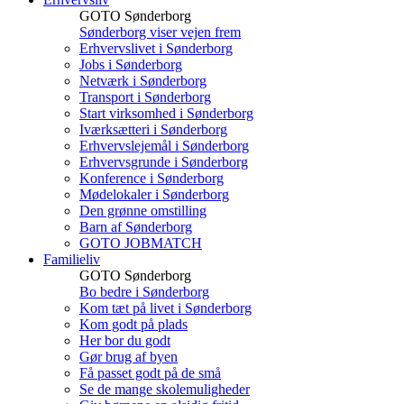
GOTO Sønderborg
Sønderborg viser vejen frem
Erhvervslivet i Sønderborg
Jobs i Sønderborg
Netværk i Sønderborg
Transport i Sønderborg
Start virksomhed i Sønderborg
Iværksætteri i Sønderborg
Erhvervslejemål i Sønderborg
Erhvervsgrunde i Sønderborg
Konference i Sønderborg
Mødelokaler i Sønderborg
Den grønne omstilling
Barn af Sønderborg
GOTO JOBMATCH
Familieliv
GOTO Sønderborg
Bo bedre i Sønderborg
Kom tæt på livet i Sønderborg
Kom godt på plads
Her bor du godt
Gør brug af byen
Få passet godt på de små
Se de mange skolemuligheder