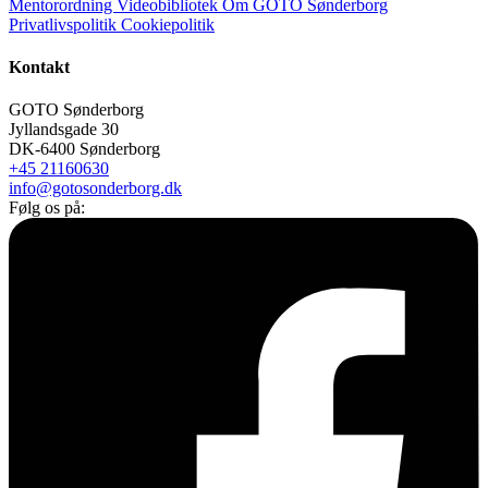
Mentorordning
Videobibliotek
Om GOTO Sønderborg
Privatlivspolitik
Cookiepolitik
Kontakt
GOTO Sønderborg
Jyllandsgade 30
DK-6400 Sønderborg
+45 21160630
info@gotosonderborg.dk
Følg os på: