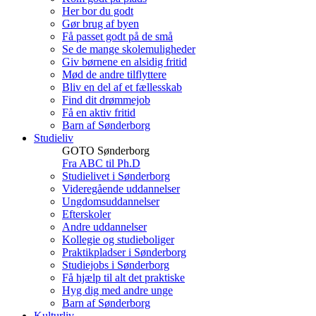
Her bor du godt
Gør brug af byen
Få passet godt på de små
Se de mange skolemuligheder
Giv børnene en alsidig fritid
Mød de andre tilflyttere
Bliv en del af et fællesskab
Find dit drømmejob
Få en aktiv fritid
Barn af Sønderborg
Studieliv
GOTO Sønderborg
Fra ABC til Ph.D
Studielivet i Sønderborg
Videregående uddannelser
Ungdomsuddannelser
Efterskoler
Andre uddannelser
Kollegie og studieboliger
Praktikpladser i Sønderborg
Studiejobs i Sønderborg
Få hjælp til alt det praktiske
Hyg dig med andre unge
Barn af Sønderborg
Kulturliv