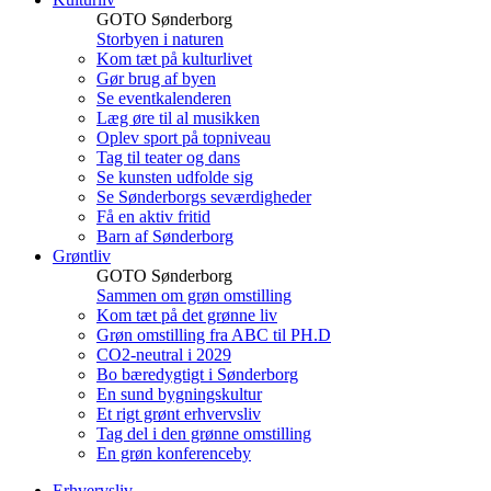
GOTO Sønderborg
Storbyen i naturen
Kom tæt på kulturlivet
Gør brug af byen
Se eventkalenderen
Læg øre til al musikken
Oplev sport på topniveau
Tag til teater og dans
Se kunsten udfolde sig
Se Sønderborgs seværdigheder
Få en aktiv fritid
Barn af Sønderborg
Grøntliv
GOTO Sønderborg
Sammen om grøn omstilling
Kom tæt på det grønne liv
Grøn omstilling fra ABC til PH.D
CO2-neutral i 2029
Bo bæredygtigt i Sønderborg
En sund bygningskultur
Et rigt grønt erhvervsliv
Tag del i den grønne omstilling
En grøn konferenceby
Erhvervsliv