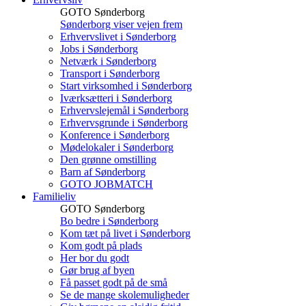
GOTO Sønderborg
Sønderborg viser vejen frem
Erhvervslivet i Sønderborg
Jobs i Sønderborg
Netværk i Sønderborg
Transport i Sønderborg
Start virksomhed i Sønderborg
Iværksætteri i Sønderborg
Erhvervslejemål i Sønderborg
Erhvervsgrunde i Sønderborg
Konference i Sønderborg
Mødelokaler i Sønderborg
Den grønne omstilling
Barn af Sønderborg
GOTO JOBMATCH
Familieliv
GOTO Sønderborg
Bo bedre i Sønderborg
Kom tæt på livet i Sønderborg
Kom godt på plads
Her bor du godt
Gør brug af byen
Få passet godt på de små
Se de mange skolemuligheder