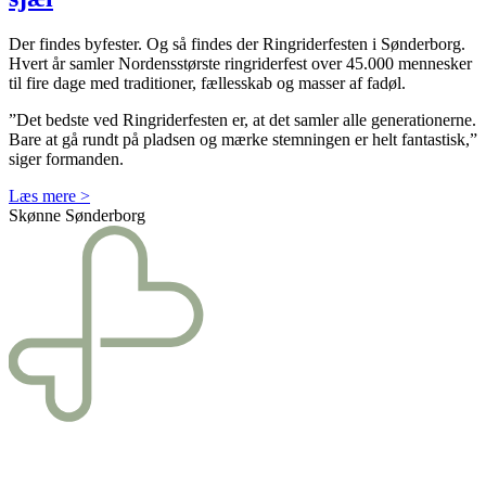
Der findes byfester. Og så findes der Ringriderfesten
i Sønderborg
.
Hvert år samler
Nordens
største ringriderfest
over
4
5
.000 mennesker
til fire dage
med
traditioner
,
fællesskab
og
masser af fadøl
.
”Det bedste ved
Ringriderfesten er, at det samler alle generationerne.
Bare at gå rundt på pladsen og
mærke stemningen er helt fantastisk,”
siger formanden.
Læs mere >
Skønne Sønderborg