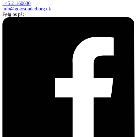
+45 21160630
info@gotosonderborg.dk
Følg os på: