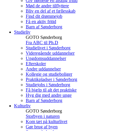
Giv børnene en alsidig fritid
Mød de andre tilflyttere
Bliv en del af et fællesskab
Find dit drømmejob
Få en aktiv fritid
Barn af Sønderborg
Studieliv
GOTO Sønderborg
Fra ABC til Ph.D
Studielivet i Sønderborg
Videregående uddannelser
Ungdomsuddannelser
Efterskoler
Andre uddannelser
Kollegie og studieboliger
Praktikpladser i Sønderborg
Studiejobs i Sønderborg
Få hjælp til alt det praktiske
Hyg dig med andre unge
Barn af Sønderborg
Kulturliv
GOTO Sønderborg
Storbyen i naturen
Kom tæt på kulturlivet
Gør brug af byen