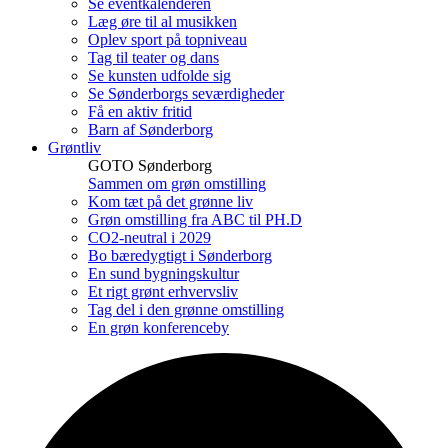
Se eventkalenderen
Læg øre til al musikken
Oplev sport på topniveau
Tag til teater og dans
Se kunsten udfolde sig
Se Sønderborgs seværdigheder
Få en aktiv fritid
Barn af Sønderborg
Grøntliv
GOTO Sønderborg
Sammen om grøn omstilling
Kom tæt på det grønne liv
Grøn omstilling fra ABC til PH.D
CO2-neutral i 2029
Bo bæredygtigt i Sønderborg
En sund bygningskultur
Et rigt grønt erhvervsliv
Tag del i den grønne omstilling
En grøn konferenceby