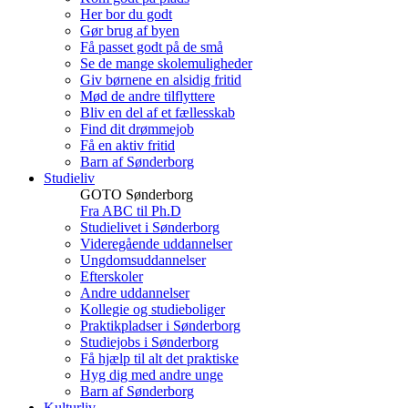
Her bor du godt
Gør brug af byen
Få passet godt på de små
Se de mange skolemuligheder
Giv børnene en alsidig fritid
Mød de andre tilflyttere
Bliv en del af et fællesskab
Find dit drømmejob
Få en aktiv fritid
Barn af Sønderborg
Studieliv
GOTO Sønderborg
Fra ABC til Ph.D
Studielivet i Sønderborg
Videregående uddannelser
Ungdomsuddannelser
Efterskoler
Andre uddannelser
Kollegie og studieboliger
Praktikpladser i Sønderborg
Studiejobs i Sønderborg
Få hjælp til alt det praktiske
Hyg dig med andre unge
Barn af Sønderborg
Kulturliv