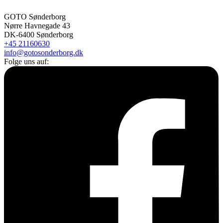
GOTO Sønderborg
Nørre Havnegade 43
DK-6400 Sønderborg
+45 21160630
info@gotosonderborg.dk
Folge uns auf: