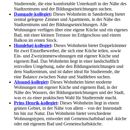
Studierende, die eine komfortable Unterkunft in der Nähe des
Stadtzentrums und der Bildungseinrichtungen suchen.
Damgade-kollegiet
:
Dieses Wohnheim in Sønderborg bietet
zentral gelegene Zimmer und Apartments, in der Nähe des
Stadtzentrums und der Bildungseinrichtungen. Alle
Wohnungen verfügen über eine eigene Küche und ein eigenes
Bad, mit einer kleinen Terrasse im Erdgeschoss und einem
Balkon im ersten Stock.
Humlehøj-kollegiet
:
Dieses Wohnheim bietet Doppelzimmer
für zwei Einzelbewerber, die sich eine Küche teilen, sowie
Ein- und Zweizimmerwohnungen mit eigener Küche und
eigenem Bad. Das Wohnheim liegt in einer landschaftlich
reizvollen Umgebung, nahe den Bildungseinrichtungen und
dem Stadtzentrum, und ist daher ideal für Studierende, die
eine Balance zwischen Natur und Stadtleben suchen.
Alssund-kollegiet
:
Dieses Wohnheim bietet moderne
Wohnungen mit eigener Küche und eigenem Bad, in der
Nähe des Wassers, der Bildungseinrichtungen und der Stadt,
was es zu einer praktischen Wahl für Studierende macht.
Prins Henrik-kollegiet
:
Dieses Wohnheim liegt in einem
grünen Gebiet, in der Nähe von allem – von der Innenstadt
bis hin zur Natur. Das Wohnheim bietet verschiedene
Wohnungstypen, entweder mit Gemeinschaftsbad und -küche
oder mit eigenem Bad und Gemeinschaftsküche.