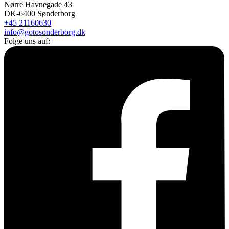
Nørre Havnegade 43
DK-6400 Sønderborg
+45 21160630
info@gotosonderborg.dk
Folge uns auf: